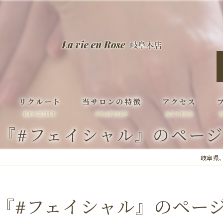
リクルート
当サロンの特徴
アクセス
RECRUIT
FEATURE
ACCESS
『#フェイシャル』のペー
痩身
岐阜県、
脱毛
ハーブピーリング
『#フェイシャル』のペー
小顔