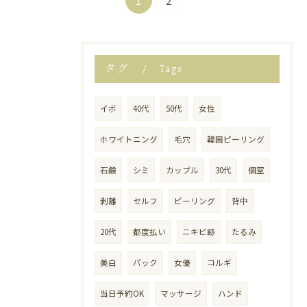
1
2
タグ
Tags
イボ
40代
50代
女性
ホワイトニング
毛穴
韓国ピーリング
石鹸
シミ
カップル
30代
個室
剥離
セルフ
ピーリング
背中
20代
都度払い
ニキビ跡
たるみ
美白
パック
女優
コルギ
当日予約OK
マッサージ
ハンド