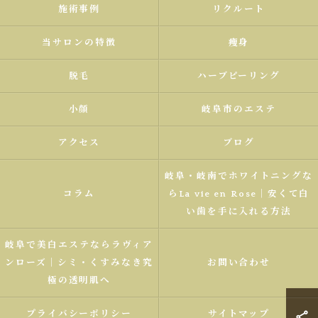
施術事例
リクルート
当サロンの特徴
痩身
脱毛
ハーブピーリング
小顔
岐阜市のエステ
アクセス
ブログ
岐阜・岐南でホワイトニングな
コラム
らLa vie en Rose｜安くて白
い歯を手に入れる方法
岐阜で美白エステならラヴィア
ンローズ｜シミ・くすみなき究
お問い合わせ
極の透明肌へ
プライバシーポリシー
サイトマップ