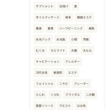
サプリメント
日焼け
夏
オイルマッサージ
岐阜
韓国エステ
痩身
食事
ハーブピーリング
美肌
水光パック
水光肌
小顔
市販
むくみ
セルライト
お腹
太もも
キャビテーション
アレルギー
20代女性
岐南町
エステ
フェイシャル
ニキビ
クレーター
小じわ
くびれ
ブライダル
二の腕
筋膜リリース
ウエスト
はみ肉