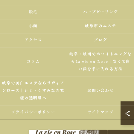
脱毛
ハーブピーリング
小顔
岐阜市のエステ
アクセス
ブログ
岐阜・岐南でホワイトニングな
コラム
らLa vie en Rose｜安くて白
い歯を手に入れる方法
岐阜で美白エステならラヴィア
ンローズ｜シミ・くすみなき究
お問い合わせ
極の透明肌へ
プライバシーポリシー
サイトマップ