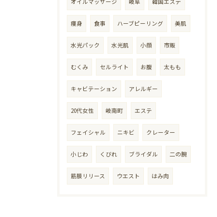
オイルマッサージ
岐阜
韓国エステ
痩身
食事
ハーブピーリング
美肌
水光パック
水光肌
小顔
市販
むくみ
セルライト
お腹
太もも
キャビテーション
アレルギー
20代女性
岐南町
エステ
フェイシャル
ニキビ
クレーター
小じわ
くびれ
ブライダル
二の腕
筋膜リリース
ウエスト
はみ肉