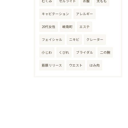
むくみ
セルライト
お腹
太もも
キャビテーション
アレルギー
20代女性
岐南町
エステ
フェイシャル
ニキビ
クレーター
小じわ
くびれ
ブライダル
二の腕
筋膜リリース
ウエスト
はみ肉