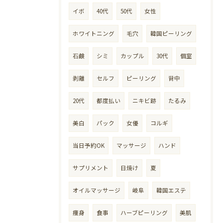
イボ
40代
50代
女性
ホワイトニング
毛穴
韓国ピーリング
石鹸
シミ
カップル
30代
個室
剥離
セルフ
ピーリング
背中
20代
都度払い
ニキビ跡
たるみ
美白
パック
女優
コルギ
当日予約OK
マッサージ
ハンド
サプリメント
日焼け
夏
オイルマッサージ
岐阜
韓国エステ
痩身
食事
ハーブピーリング
美肌