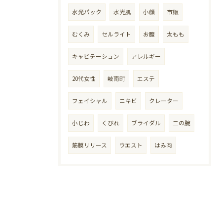
水光パック
水光肌
小顔
市販
むくみ
セルライト
お腹
太もも
キャビテーション
アレルギー
20代女性
岐南町
エステ
フェイシャル
ニキビ
クレーター
小じわ
くびれ
ブライダル
二の腕
筋膜リリース
ウエスト
はみ肉