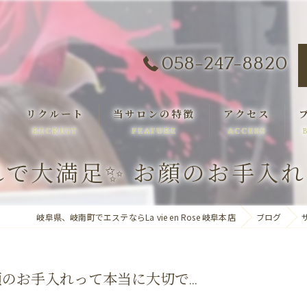
058-247-8820
リクルート
当サロンの特徴
アクセス
RECRUIT
FEATURE
ACCESS
で大満足✨ お顔のお手入れっ
痩身
脱毛
岐阜県、岐南町でエステならLa vie en Rose 岐阜本店
ブログ
ハーブピーリング
小顔
のお手入れって本当に大切で...
岐阜市のエステ