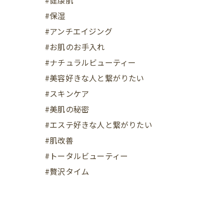
#健康肌
#保湿
#アンチエイジング
#お肌のお手入れ
#ナチュラルビューティー
#美容好きな人と繋がりたい
#スキンケア
#美肌の秘密
#エステ好きな人と繋がりたい
#肌改善
#トータルビューティー
#贅沢タイム