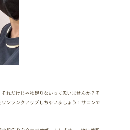
、それだけじゃ物足りないって思いませんか？そ
をワンランクアップしちゃいましょう！サロンで