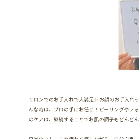
サロンでのお手入れで大満足✨ お顔のお手入れ
んな時は、プロの手にお任せ！ピーリングやフ
のケアは、継続することでお肌の調子もどんどん