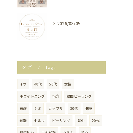
2026/08/05
タグ
Tags
イボ
40代
50代
女性
ホワイトニング
毛穴
韓国ピーリング
石鹸
シミ
カップル
30代
個室
剥離
セルフ
ピーリング
背中
20代
都度払い
ニキビ跡
たるみ
美白