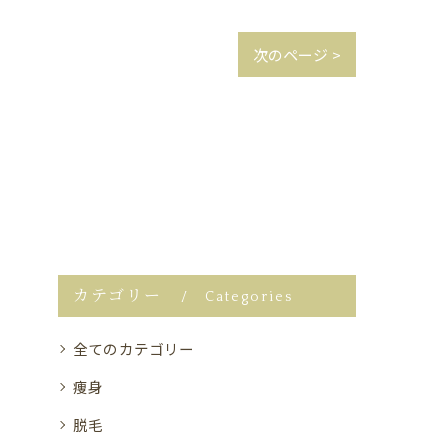
次のページ >
カテゴリー
Categories
全てのカテゴリー
痩身
脱毛