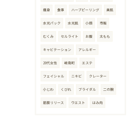
痩身
食事
ハーブピーリング
美肌
水光パック
水光肌
小顔
市販
むくみ
セルライト
お腹
太もも
キャビテーション
アレルギー
20代女性
岐南町
エステ
フェイシャル
ニキビ
クレーター
小じわ
くびれ
ブライダル
二の腕
筋膜リリース
ウエスト
はみ肉