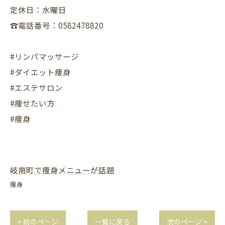
定休日：水曜日
☎️電話番号：0582478820
#リンパマッサージ
#ダイエット痩身
#エステサロン
#痩せたい方
#痩身
岐南町で痩身メニューが話題
痩身
< 前のページ
一覧に戻る
次のページ >