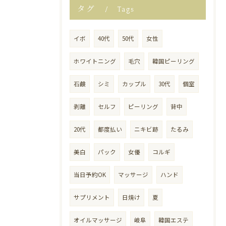
タグ
Tags
イボ
40代
50代
女性
ホワイトニング
毛穴
韓国ピーリング
石鹸
シミ
カップル
30代
個室
剥離
セルフ
ピーリング
背中
20代
都度払い
ニキビ跡
たるみ
美白
パック
女優
コルギ
当日予約OK
マッサージ
ハンド
サプリメント
日焼け
夏
オイルマッサージ
岐阜
韓国エステ