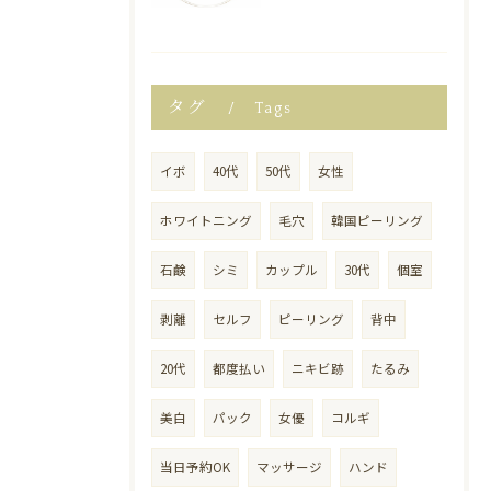
タグ
Tags
イボ
40代
50代
女性
ホワイトニング
毛穴
韓国ピーリング
石鹸
シミ
カップル
30代
個室
剥離
セルフ
ピーリング
背中
20代
都度払い
ニキビ跡
たるみ
美白
パック
女優
コルギ
当日予約OK
マッサージ
ハンド