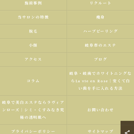
施術事例
リクルート
当サロンの特徴
痩身
脱毛
ハーブピーリング
小顔
岐阜市のエステ
アクセス
ブログ
岐阜・岐南でホワイトニングな
コラム
らLa vie en Rose｜安くて白
い歯を手に入れる方法
岐阜で美白エステならラヴィア
ンローズ｜シミ・くすみなき究
お問い合わせ
極の透明肌へ
プライバシーポリシー
サイトマップ