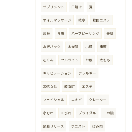
サプリメント
日焼け
夏
オイルマッサージ
岐阜
韓国エステ
痩身
食事
ハーブピーリング
美肌
水光パック
水光肌
小顔
市販
むくみ
セルライト
お腹
太もも
キャビテーション
アレルギー
20代女性
岐南町
エステ
フェイシャル
ニキビ
クレーター
小じわ
くびれ
ブライダル
二の腕
筋膜リリース
ウエスト
はみ肉