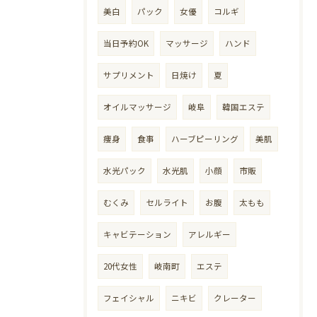
美白
パック
女優
コルギ
当日予約OK
マッサージ
ハンド
サプリメント
日焼け
夏
オイルマッサージ
岐阜
韓国エステ
痩身
食事
ハーブピーリング
美肌
水光パック
水光肌
小顔
市販
むくみ
セルライト
お腹
太もも
キャビテーション
アレルギー
20代女性
岐南町
エステ
フェイシャル
ニキビ
クレーター