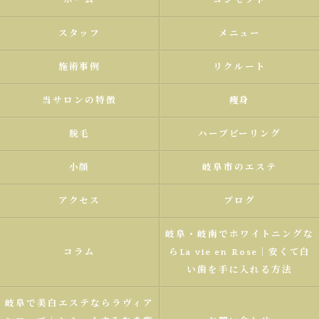
ホーム
コンセプト
スタッフ
メニュー
施術事例
リクルート
当サロンの特徴
痩身
脱毛
ハーブピーリング
小顔
岐阜市のエステ
アクセス
ブログ
岐阜・岐南でホワイトニングな
コラム
らLa vie en Rose｜安くて白
い歯を手に入れる方法
岐阜で美白エステならラヴィア