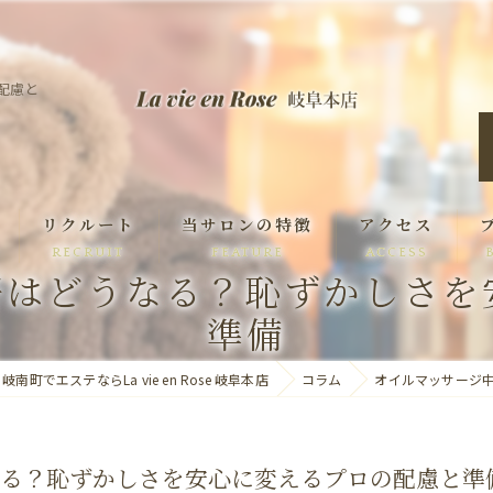
配慮と
リクルート
当サロンの特徴
アクセス
RECRUIT
FEATURE
ACCESS
好はどうなる？恥ずかしさを
痩身
準備
脱毛
南町でエステならLa vie en Rose 岐阜本店
コラム
オイルマッサージ
ハーブピーリング
なる？恥ずかしさを安心に変えるプロの配慮と準
小顔