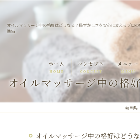
オイルマッサージ中の格好はどうなる？恥ずかしさを安心に変えるプロの
準備
ホーム
コンセプト
メニュー
HOME
CONCEPT
MENU
オイルマッサージ中の格
スタッフ
施術事例
岐阜県、岐
オイルマッサージ中の格好はどう