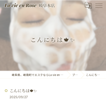
こんにちは🍁✨
岐阜県、岐南町でエステならLa vie en Rose 岐阜本店
ブログ
こんにちは🍁✨
こんにちは🍁✨
2025/09/27