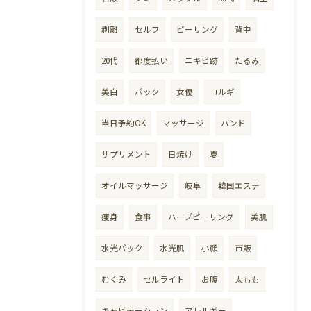
剥離
セルフ
ピーリング
背中
20代
都度払い
ニキビ跡
たるみ
美白
パック
女優
コルギ
当日予約OK
マッサージ
ハンド
サプリメント
日焼け
夏
オイルマッサージ
岐阜
韓国エステ
痩身
食事
ハーブピーリング
美肌
水光パック
水光肌
小顔
市販
むくみ
セルライト
お腹
太もも
キャビテーション
アレルギー