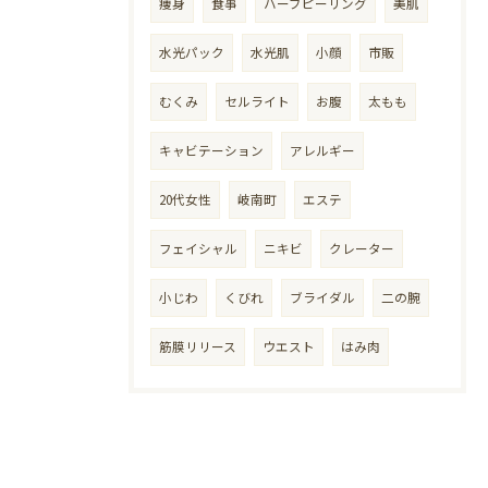
痩身
食事
ハーブピーリング
美肌
水光パック
水光肌
小顔
市販
むくみ
セルライト
お腹
太もも
キャビテーション
アレルギー
20代女性
岐南町
エステ
フェイシャル
ニキビ
クレーター
小じわ
くびれ
ブライダル
二の腕
筋膜リリース
ウエスト
はみ肉