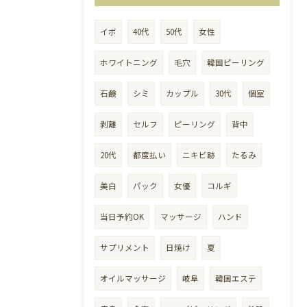
イボ
40代
50代
女性
ホワイトニング
毛穴
韓国ピーリング
石鹸
シミ
カップル
30代
個室
剥離
セルフ
ピーリング
背中
20代
都度払い
ニキビ跡
たるみ
美白
パック
女優
コルギ
当日予約OK
マッサージ
ハンド
サプリメント
日焼け
夏
オイルマッサージ
岐阜
韓国エステ