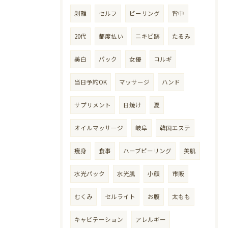
剥離
セルフ
ピーリング
背中
20代
都度払い
ニキビ跡
たるみ
美白
パック
女優
コルギ
当日予約OK
マッサージ
ハンド
サプリメント
日焼け
夏
オイルマッサージ
岐阜
韓国エステ
痩身
食事
ハーブピーリング
美肌
水光パック
水光肌
小顔
市販
むくみ
セルライト
お腹
太もも
キャビテーション
アレルギー