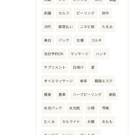
剥離
セルフ
ピーリング
背中
20代
都度払い
ニキビ跡
たるみ
美白
パック
女優
コルギ
当日予約OK
マッサージ
ハンド
サプリメント
日焼け
夏
オイルマッサージ
岐阜
韓国エステ
痩身
食事
ハーブピーリング
美肌
水光パック
水光肌
小顔
市販
むくみ
セルライト
お腹
太もも