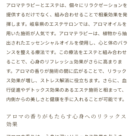
アロマテラピーとエステは、個々にリラクゼーションを
提供するだけでなく、組み合わせることで相乗効果を発
揮します。岐阜県のエステサロンでは、アロマオイルを
用いた施術が人気です。アロマテラピーは、植物から抽
出されたエッセンシャルオイルを使用し、心と体のバラ
ンスを整える療法です。この療法をエステと組み合わせ
ることで、心身のリフレッシュ効果がさらに高まりま
す。アロマの香りが施術の間に広がることで、リラック
ス効果が増し、ストレス解消に役立ちます。さらに、血
行促進やデトックス効果のあるエステ施術と相まって、
内側からの美しさと健康を手に入れることが可能です。
アロマの香りがもたらす心身へのリラックス
効果