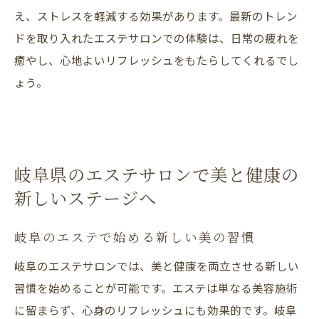
え、ストレスを軽減する効果があります。最新のトレン
魅力的なエステ体験が叶える理想の健康美
ドを取り入れたエステサロンでの体験は、日常の疲れを
岐阜のエステ施術で健康美を実現する方法
癒やし、心地よいリフレッシュをもたらしてくれるでし
エステ体験を通じて自信を持つためのアプ
ょう。
ローチ
岐阜県のエステサロンで美と健康の
新しいステージへ
岐阜のエステで始める新しい美の習慣
岐阜のエステサロンでは、美と健康を両立させる新しい
習慣を始めることが可能です。エステは単なる美容施術
に留まらず、心身のリフレッシュにも効果的です。岐阜