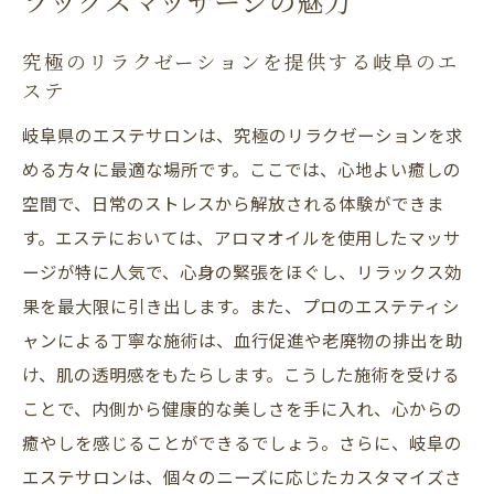
ラックスマッサージの魅力
究極のリラクゼーションを提供する岐阜のエ
ステ
岐阜県のエステサロンは、究極のリラクゼーションを求
める方々に最適な場所です。ここでは、心地よい癒しの
空間で、日常のストレスから解放される体験ができま
す。エステにおいては、アロマオイルを使用したマッサ
ージが特に人気で、心身の緊張をほぐし、リラックス効
果を最大限に引き出します。また、プロのエステティシ
ャンによる丁寧な施術は、血行促進や老廃物の排出を助
け、肌の透明感をもたらします。こうした施術を受ける
ことで、内側から健康的な美しさを手に入れ、心からの
癒やしを感じることができるでしょう。さらに、岐阜の
エステサロンは、個々のニーズに応じたカスタマイズさ