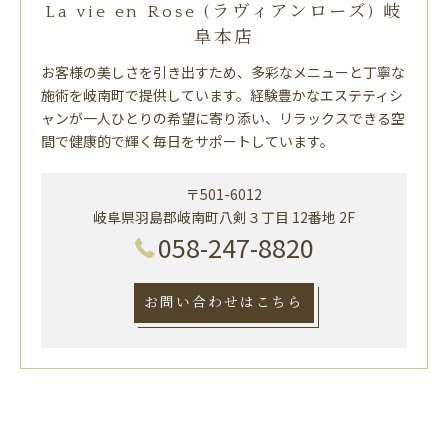
La vie en Rose (ラヴィアンローズ) 岐
阜本店
お客様の美しさを引き出すため、多彩なメニューと丁寧な
施術を岐南町で提供しています。経験豊かなエステティシ
ャンが一人ひとりの希望に寄り添い、リラックスできる空
間で健康的で輝く毎日をサポートしています。
〒501-6012
岐阜県羽島郡岐南町八剣３丁目 12番地 2F
058-247-8820
お問い合わせはこちら