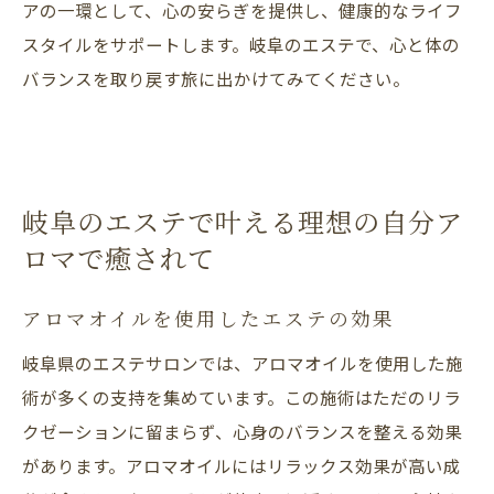
アの一環として、心の安らぎを提供し、健康的なライフ
スタイルをサポートします。岐阜のエステで、心と体の
バランスを取り戻す旅に出かけてみてください。
岐阜のエステで叶える理想の自分ア
ロマで癒されて
アロマオイルを使用したエステの効果
岐阜県のエステサロンでは、アロマオイルを使用した施
術が多くの支持を集めています。この施術はただのリラ
クゼーションに留まらず、心身のバランスを整える効果
があります。アロマオイルにはリラックス効果が高い成