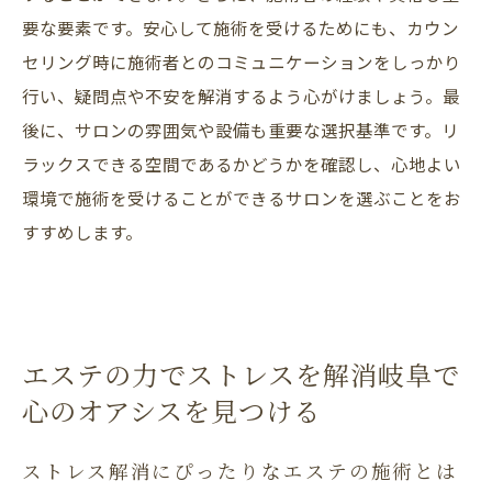
要な要素です。安心して施術を受けるためにも、カウン
セリング時に施術者とのコミュニケーションをしっかり
行い、疑問点や不安を解消するよう心がけましょう。最
後に、サロンの雰囲気や設備も重要な選択基準です。リ
ラックスできる空間であるかどうかを確認し、心地よい
環境で施術を受けることができるサロンを選ぶことをお
すすめします。
エステの力でストレスを解消岐阜で
心のオアシスを見つける
ストレス解消にぴったりなエステの施術とは