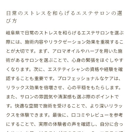
日常のストレスを和らげるエステサロンの選
び方
岐阜県で日常のストレスを和らげるエステサロンを選ぶ
際には、施術内容やリラクゼーション効果を重視するこ
とが大切です。まず、アロマオイルやハーブを用いた施
術があるサロンを選ぶことで、心身の緊張をほぐしやす
くなります。次に、エステティシャンの資格や経験を確
認することも重要です。プロフェッショナルなケアは、
リラックス効果を倍増させ、心の平穏をもたらします。
また、サロンの雰囲気や清潔感も選ぶ際のポイントで
す。快適な空間で施術を受けることで、より深いリラッ
クスを体験できます。最後に、口コミやレビューを参考
にすることで、実際の体験者の声を確認し、自分に合っ