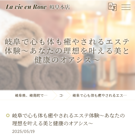
岐阜で心も体も癒やされるエステ
体験〜あなたの理想を叶える美と
健康のオアシス〜
岐阜県、岐南町でエステならLa vie en Rose 岐阜本店
コラム
岐阜で心も体も癒やされるエステ体験〜あなたの理想を叶える美と健康のオアシス〜
岐阜で心も体も癒やされるエステ体験〜あなたの
理想を叶える美と健康のオアシス〜
2025/05/19