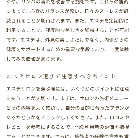
ジや、リンパの流れを改善する施術です。これらの施術
によって、心身のバランスが整い、日々のストレスが軽
減されることが期待されます。また、エステを定期的に
利用することで、健康的な美しさを維持することが可能
です。エステは、外見の美しさだけでなく、内側からの
健康をサポートするための重要な手段であり、一度体験
してみる価値があります。
エステサロン選びで注意すべきポイント
エステサロンを選ぶ際には、いくつかのポイントに注意
を払うことが大切です。まずは、サロンの施術メニュー
とその内容をよく確認し、自分の目的に合ったプランが
あるかどうかをチェックしてください。また、口コミや
レビューを参考にすることで、他の利用者の評価を把握
することができます。さらに、施術者の経験や資格も重