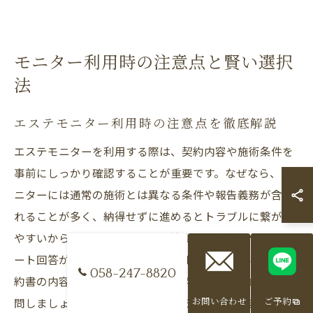
モニター利用時の注意点と賢い選択
法
エステモニター利用時の注意点を徹底解説
エステモニターを利用する際は、契約内容や施術条件を
事前にしっかり確認することが重要です。なぜなら、モ
ニターには通常の施術とは異なる条件や報告義務が含ま
れることが多く、納得せずに進めるとトラブルに繋がり
やすいからです。例えば、施術前後の写真提供やアンケ
ート回答が求められる場合があります。具体的には、契
058-247-8820
約書の内容を一つ一つ読み、不明点があればサロンに質
問しましょう。こうした注意を怠らなければ、安心して
お問い合わせ
ご予約