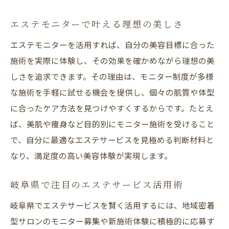
エステモニター利用時の注意点を徹底解説
安心してエステを受けるための選び方とは
エステモニターで叶える理想の美しさ
モニター参加前に確認すべきポイント紹介
エステモニターを活用すれば、自分の美容目標に合った
信頼できるエステ選びの重要な基準とは
施術を実際に体験し、その効果を確かめながら理想の美
しさを追求できます。その理由は、モニター制度が多様
エステモニターのリスクと上手な活用法
な施術を手軽に試せる機会を提供し、個々の肌質や体型
賢く安全にエステモニターを体験する方法
に合ったケア方法を見つけやすくするからです。たとえ
納得の美を得るためのエステ選びガイド
ば、美肌や痩身など目的別にモニター施術を受けること
自分に合うエステを選ぶための大切な視点
で、自分に最適なエステサービスを見極める判断材料と
エステモニターで納得の美を手に入れる方
なり、満足度の高い美容体験が実現します。
法
理想の結果を得るエステ体験の進め方とは
岐阜県で注目のエステサービス活用術
納得できる美容施術の選び方とその流れ
岐阜県でエステサービスを賢く活用するには、地域密着
エステ体験後の満足度を高めるポイント
型サロンのモニター募集や新施術体験に積極的に応募す