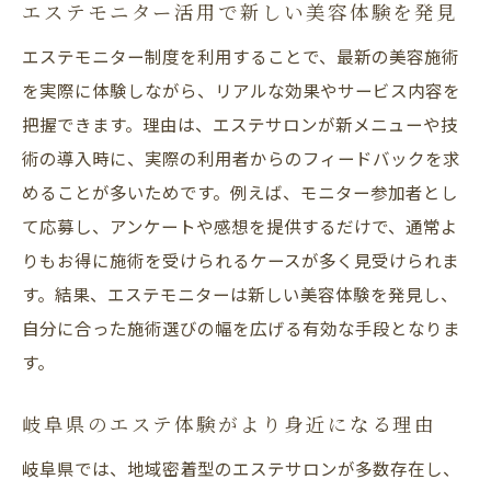
美肌を目指すならエステのモニターが最適
エステモニター活用で新しい美容体験を発見
自分に合うエステモニターの選び方ガイド
エステモニター制度を利用することで、最新の美容施術
美肌効果を実感できるモニター体験の流れ
を実際に体験しながら、リアルな効果やサービス内容を
把握できます。理由は、エステサロンが新メニューや技
エステモニターで得られる美容のメリット
術の導入時に、実際の利用者からのフィードバックを求
応募から体験までのエステ美肌ステップ
めることが多いためです。例えば、モニター参加者とし
憧れの美容施術を賢く選ぶ秘訣とは
て応募し、アンケートや感想を提供するだけで、通常よ
理想の美容施術を選ぶためのエステ活用術
りもお得に施術を受けられるケースが多く見受けられま
エステ体験で分かる賢い施術選びのコツ
す。結果、エステモニターは新しい美容体験を発見し、
自分に合うエステ施術を見極めるポイント
自分に合った施術選びの幅を広げる有効な手段となりま
美容モニターで選択肢が広がる理由とは
す。
エステ施術の特徴とモニター利用の相性
岐阜県のエステ体験がより身近になる理由
岐阜県で注目の美容施術トレンド解説
岐阜県では、地域密着型のエステサロンが多数存在し、
低価格で叶う岐阜県の最新美容ケア