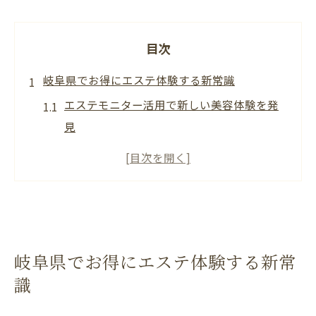
目次
岐阜県でお得にエステ体験する新常識
エステモニター活用で新しい美容体験を発
見
岐阜県のエステ体験がより身近になる理由
お得なエステ利用術とモニター制度の魅力
最新エステ情報を賢く入手する方法とは
エステモニターで叶える理想の美しさ
岐阜県で注目のエステサービス活用術
岐阜県でお得にエステ体験する新常
エステモニター応募が叶える理想の美肌
識
エステモニター応募が美肌への第一歩に