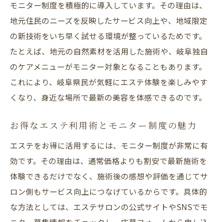
モニター制度を積極的に導入しています。その理由は、
エステモニターで最新美容ケアを低価格体
地元住民のニーズを反映したサービス向上や、地域限定
験
の新技術をいち早く試せる環境が整っているためです。
お得に始める岐阜県のエステ美容ケア事情
たとえば、地元の自然素材を活用した施術や、岐阜独自
低価格エステが注目される理由とその魅力
のケアメニューがモニター対象となることもあります。
最新エステ施術を賢く体験する方法まとめ
これにより、岐阜県民が気軽にエステ体験を楽しみやす
エステモニター制度とコスパ重視の選び方
くなり、身近な場所で最新の美容を体感できるのです。
岐阜県で人気の美容ケアをお得に試す方法
お得なエステ利用術とモニター制度の魅力
エステ体験ならモニター制度が狙い目
エステをお得に活用するには、モニター制度が非常に有
エステ体験をお得にするモニター制度の魅
効です。その理由は、通常価格よりも割安で最新施術を
力
体験できるだけでなく、施術後の感想や評価を通じてサ
モニター利用でエステ体験の幅が広がる理
ロン側もサービス向上につなげているからです。具体的
由
な方法としては、エステサロンの公式サイトやSNSでモ
エステモニター活用で手軽に美容体験を実