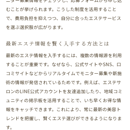
ニター募集情報をチェックし、応募フォームから申し込
現
むことが挙げられます。こうした制度を活用すること
モニター応募前に知っておきたいポイント
で、費用負担を抑えつつ、自分に合ったエステサービス
エステ体験初心者におすすめのモニター活
を選ぶ選択肢が広がります。
用法
モニター制度が人気の理由と実際の流れ
最新エステ情報を賢く入手する方法とは
美しさを磨くエステ活用術を徹底解説
最新のエステ情報を入手するには、複数の情報源を利用
エステモニターで美しさを磨く具体的方法
することが重要です。なぜなら、公式サイトやSNS、口
エステ体験で実感する美容効果の高め方
コミサイトなどからリアルタイムでモニター募集や新施
術の情報が発信されているためです。例えば、エステサ
モニター制度を最大限活用するテクニック
ロンのLINE公式アカウントを友達追加したり、地域コミ
美肌と痩身を両立するエステ選びのコツ
ュニティの掲示板を活用することで、いち早くお得な情
エステ体験後に継続した美しさを保つ秘訣
報をキャッチできます。これにより、常に最新の美容ト
岐阜県で人気のエステ活用術を伝授
レンドを把握し、賢くエステ選びができるようになりま
モニター利用時の注意点と賢い選択法
す。