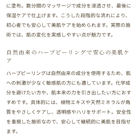
に塗布。数分間のマッサージで成分を浸透させ、最後に
やめた方がいい人の特徴とその理由を解説
保湿ケアで仕上げます。こうした段階的な流れにより、
ハーブピーリングが合わない方の対策ポイ
初心者でも安心して美肌ケアを始められます。実際の施
ント
術では、肌の変化を実感しやすい点が魅力です。
やめた方がいい場合に選ぶべきケア方法と
は
自然由来のハーブピーリングで安心の美肌ケ
ハーブピーリングやめた方がいい時の注意
ア
点
ハーブピーリングは自然由来の成分を使用するため、肌
美肌を守るためのハーブピーリング判断基
への刺激が少なく敏感肌の方にも適しています。化学成
準
分を避けたい方や、肌本来の力を引き出したい方におす
理想の美肌へ導く正しい選び方ガイド
すめです。具体的には、植物エキスや天然ミネラルが角
自分に合ったハーブピーリング選びのポイ
質をやさしくケアし、透明感やハリをサポート。安全性
ント
を重視した施術なので、安心して継続的に美肌を目指せ
ます。
美肌を叶えるための施術店選びのコツと注