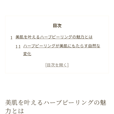
目次
美肌を叶えるハーブピーリングの魅力とは
ハーブピーリングが美肌にもたらす自然な
変化
岐阜で話題のハーブピーリング効果を解説
ハーブピーリングが選ばれる理由と美肌へ
の近道
専門家が語る美肌ケアとハーブピーリング
の関係
美肌を叶えるハーブピーリングの魅
ハーブピーリングの魅力と美しい素肌づく
力とは
りの秘訣