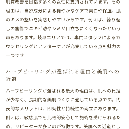
肌質改善を目指す多くの女性に支持されています。その
ハーブピーリングを岐阜県で体験するメリ
理由は、自然成分による穏やかなケアで美白や保湿、肌
ット
のキメの整いを実感しやすいからです。例えば、繰り返
ハーブピーリング効果を最大化する秘訣
しの施術でニキビ跡やシミが目立ちにくくなったという
ハーブピーリングの効果を高める正しいケ
声もあります。岐阜エリアでは、専門スタッフによるカ
ア方法
ウンセリングとアフターケアが充実している点も魅力の
美肌を実感するためのハーブピーリング活
一つです。
用法
ハーブピーリングの施術後に気をつけたい
ハーブピーリングが選ばれる理由と美肌への
近道
ポイント
効果的なハーブピーリングの頻度と通い方
ハーブピーリングが選ばれる最大の理由は、肌への負担
が少なく、長期的な美肌づくりに適している点です。代
美肌維持に役立つハーブピーリングの活用
表的なメリットは、即効性と持続性の両立にあります。
術
例えば、敏感肌でも比較的安心して施術を受けられるた
ハーブピーリングで理想の美肌を手に入れ
め、リピーターが多いのが特徴です。美肌への近道とし
るコツ