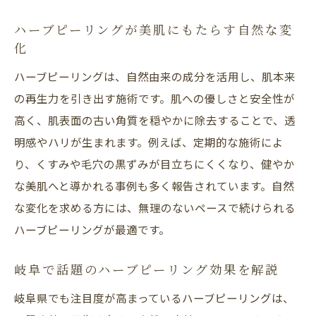
美肌を目指す女性に適したハーブピーリン
ハーブピーリングが美肌にもたらす自然な変
グとは
化
岐阜県で体験する自然派ハーブピーリング
ハーブピーリングは、自然由来の成分を活用し、肌本来
岐阜県で人気のハーブピーリング体験の流
の再生力を引き出す施術です。肌への優しさと安全性が
れ
高く、肌表面の古い角質を穏やかに除去することで、透
自然由来のハーブピーリングで安心の美肌
明感やハリが生まれます。例えば、定期的な施術によ
ケア
り、くすみや毛穴の黒ずみが目立ちにくくなり、健やか
な美肌へと導かれる事例も多く報告されています。自然
岐阜県でハーブピーリングを受ける際の注
な変化を求める方には、無理のないペースで続けられる
意点
ハーブピーリングが最適です。
ハーブピーリングが岐阜県で選ばれる理由
とは
岐阜で話題のハーブピーリング効果を解説
岐阜県で美肌を目指す方へのおすすめ施術
岐阜県でも注目度が高まっているハーブピーリングは、
法