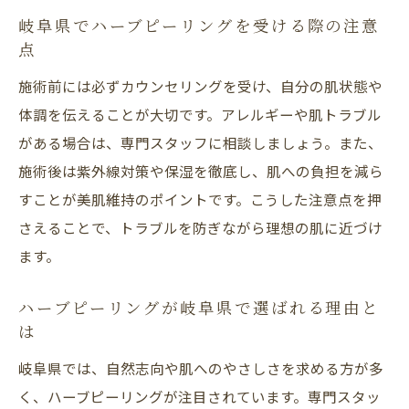
意点
岐阜県でハーブピーリングを受ける際の注意
信頼できるハーブピーリングサロンの見分
点
け方
施術前には必ずカウンセリングを受け、自分の肌状態や
美肌を目指す女性が知るべき選び方の基準
体調を伝えることが大切です。アレルギーや肌トラブル
ハーブピーリングで理想の素肌を手に入れ
がある場合は、専門スタッフに相談しましょう。また、
る方法
施術後は紫外線対策や保湿を徹底し、肌への負担を減ら
後悔しないハーブピーリング選びのチェッ
すことが美肌維持のポイントです。こうした注意点を押
ク項目
さえることで、トラブルを防ぎながら理想の肌に近づけ
ます。
ハーブピーリングが岐阜県で選ばれる理由と
は
岐阜県では、自然志向や肌へのやさしさを求める方が多
く、ハーブピーリングが注目されています。専門スタッ