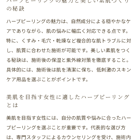
ハーブピーリングの魅力と美しい素肌づくり
ハーブピーリングをセルフで行う際の注意
の秘訣
点
ハーブピーリングの魅力は、自然成分による穏やかなケ
サロン施術とセルフケアの美肌効果を徹底
アでありながら、肌の悩みに幅広く対応できる点です。
比較
特に、くすみ・毛穴・乾燥など複合的な肌トラブルに対
セルフハーブピーリングのメリットとデメ
し、肌質に合わせた施術が可能です。美しい素肌をつく
リット
る秘訣は、施術後の保湿と紫外線対策を徹底すること。
美肌を目指すならサロン施術がおすすめな
具体的には、施術後は肌を清潔に保ち、低刺激のスキン
理由
ケア用品を選ぶことがポイントです。
セルフとサロンのハーブピーリングの違い
美肌を目指す女性に適したハーブピーリング
を解説
とは
失敗しないためのハーブピーリング選びの
美肌を目指す女性には、自分の肌質や悩みに合ったハー
コツ
ブピーリングを選ぶことが重要です。代表的な選び方
剥離あり施術のメリットと注意点を紹介
は、専門スタッフによるカウンセリングを受け、施術内