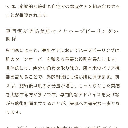
ては、定期的な施術と自宅での保湿ケアを組み合わせる
敏感肌にも優しい施術方法を徹底解説
ことが推奨されます。
敏感肌も安心のハーブピーリング施術ポイ
ント
専門家が語る美肌ケアとハーブピーリングの
刺激が少ないハーブピーリングの選び方と
関係
注意点
専門家によると、美肌ケアにおいてハーブピーリングは
敏感肌対応のハーブピーリングで美肌を守
肌のターンオーバーを整える重要な役割を果たします。
る
具体的には、余分な角質を取り除き、肌本来のバリア機
肌に優しいハーブピーリング施術の流れを
能を高めることで、外的刺激にも強い肌に導きます。例
紹介
えば、施術後は肌の水分量が増し、しっとりとした質感
を実感する方が多いです。専門的なアドバイスを受けな
敏感肌の方におすすめな美肌ケア方法とは
がら施術計画を立てることが、美肌への確実な一歩とな
ハーブピーリングで敏感肌を美肌へ導く理
ります。
由
セルフケアとサロン施術の違いを比較