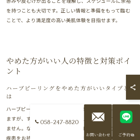
赤みや皮むけが出ることを理解し、スケジュールに余裕
を持つことも大切です。正しい情報と準備をもって臨む
ことで、より満足度の高い美肌体験を目指せます。
やめた方がいい人の特徴と対策ポイ
ント
ハーブピーリングをやめた方がいいタイプと
は
ハーブピーリングは美肌を目指す多くの方に選ばれてい
ますが、すべての肌質や体質に適しているわけではあり
058-247-8820
ません。なぜなら、敏感肌やアレルギー体質の方、皮膚
お問い合わせ
ご予約
疾患をお持ちの方は、施術による刺激や成分反応で肌ト