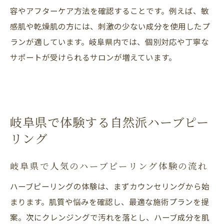
ハーブピーリング剥離ありの美肌効果と特
容やアフターケア方法を確認することです。例えば、敏
徴
感肌や乾燥肌の方には、刺激の少ない成分を使用したプ
剥離あり施術がもたらすメリットを詳しく
ランが適しています。岐阜県内では、個別対応や丁寧な
解説
サポートが受けられるサロンが増えています。
ハーブピーリング剥離ありの注意点やリス
ク
剥離あり施術後のケア方法と美肌への影響
美肌を目指す剥離ありハーブピーリングの
岐阜県で体験する自然派ハーブピー
選び方
リング
剥離あり施術を受ける前に知っておきたい
こと
岐阜県で人気のハーブピーリング体験の流れ
やめた方がいい人の特徴と対策ポイント
ハーブピーリングの体験は、まずカウンセリングから始
ハーブピーリングをやめた方がいいタイプ
まります。肌質や悩みを確認し、最適な施術プランを提
とは
案。次にクレンジングで汚れを落とし、ハーブ成分を肌