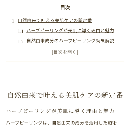
目次
自然由来で叶える美肌ケアの新定番
ハーブピーリングが美肌に導く理由と魅力
自然由来成分のハーブピーリング効果解説
エステ初心者にも人気のハーブピーリング
体験
ハーブピーリングで敏感肌にも安心のケア
を提案
ナチュラル志向に選ばれるハーブピーリン
自然由来で叶える美肌ケアの新定番
グ施術法
ハーブピーリングの効果がもたらす透明感
ハーブピーリングが美肌に導く理由と魅力
ハーブピーリングで実感する透明感と美肌
ハーブピーリングは、自然由来の成分を活用した施術
効果