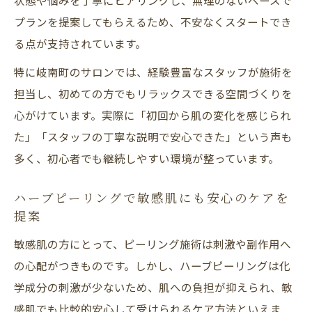
方法
プランを提案してもらえるため、不安なくスタートでき
肌トラブルを防ぐハーブピーリングのポイ
る点が支持されています。
ント
特に岐南町のサロンでは、経験豊富なスタッフが施術を
ダウンタイムや副作用の不安を安心へ導く方法
担当し、初めての方でもリラックスできる空間づくりを
ハーブピーリング後のダウンタイムを最小
心がけています。実際に「初回から肌の変化を感じられ
限に
た」「スタッフの丁寧な説明で安心できた」という声も
副作用が気になる方のためのハーブピーリ
多く、初心者でも継続しやすい環境が整っています。
ング知識
ハーブピーリングで敏感肌にも安心のケアを
安心して受けられるハーブピーリングの安
提案
全対策
敏感肌の方にとって、ピーリング施術は刺激や副作用へ
ハーブピーリング施術後の肌荒れリスクと
の心配がつきものです。しかし、ハーブピーリングは化
対策法
学成分の刺激が少ないため、肌への負担が抑えられ、敏
施術を安心して続けるためのハーブピーリ
感肌でも比較的安心して受けられるケア方法といえま