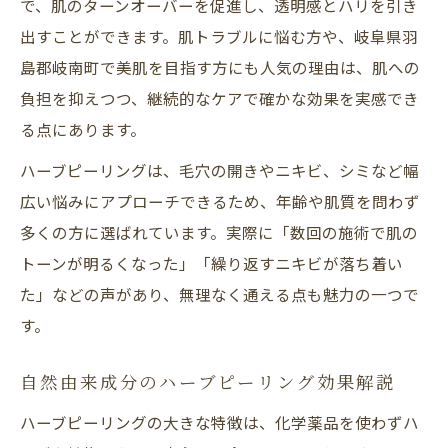
で、肌のターンオーバーを促進し、透明感とハリを引き
肌質改善に役立つハーブピーリングの特徴
出すことができます。肌トラブルに悩む方や、岐阜県羽
とは
島郡岐南町で美肌を目指す方にも人気の理由は、肌への
ハーブピーリング体験者が語る透明感アッ
負担を抑えつつ、継続的なケアで確かな効果を実感でき
プの秘訣
る点にあります。
自然成分で叶うハーブピーリングの効果的
ハーブピーリングは、毛穴の開きやニキビ、シミなど幅
なケア法
広い悩みにアプローチできるため、年齢や肌質を問わず
口コミで分かるハーブピーリングの透明感
多くの方に選ばれています。実際に「数回の施術で肌の
実例
トーンが明るくなった」「繰り返すニキビが落ち着い
肌質改善を目指すなら知りたい施術ポイント
た」などの声があり、無理なく通える点も魅力の一つで
ハーブピーリングの施術回数と効果の関係
す。
性
自然由来成分のハーブピーリング効果解説
肌質改善に必要なハーブピーリングの頻度
とは
ハーブピーリングの大きな特徴は、化学薬品を使わずハ