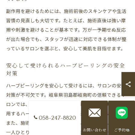
副作用を避けるためには、施術前後のスキンケアや生活
習慣の見直しも大切です。たとえば、施術直後は強い摩
擦や刺激を避けることが基本です。万が一予期せぬ反応
が出た場合でも、スタッフが迅速に対応できる体制が整
っているサロンを選ぶと、安心して美肌を目指せます。
安心して受けられるハーブピーリングの安全
対策
ハーブピーリングを安心して受けるには、サロンの安全
対策が不可欠です。岐阜県羽島郡岐南町の信頼できるサ
ロンでは、経験豊富なスタッフが衛生管理を徹底し、使
用するハーブも厳選されたもののみを採用しています。
058-247-8820
また、施術前には必ずカウンセリングを実施し、お客様
お問い合わせ
ご予約
一人ひとりの肌状態や悩みに合わせたプランを提案して