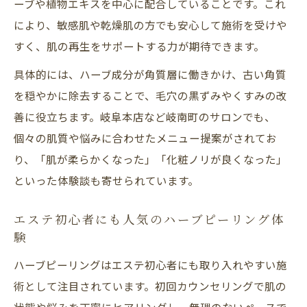
ーブや植物エキスを中心に配合していることです。これ
施術前後で知っておきたいハーブピーリン
により、敏感肌や乾燥肌の方でも安心して施術を受けや
グ注意点
すく、肌の再生をサポートする力が期待できます。
ハーブピーリングで理想肌を目指す施術計
画の立て方
具体的には、ハーブ成分が角質層に働きかけ、古い角質
を穏やかに除去することで、毛穴の黒ずみやくすみの改
失敗しないハーブピーリングサロン選びの
善に役立ちます。岐阜本店など岐南町のサロンでも、
コツ
個々の肌質や悩みに合わせたメニュー提案がされてお
ニキビや毛穴トラブルに有効なアプローチとは
り、「肌が柔らかくなった」「化粧ノリが良くなった」
ハーブピーリングがニキビ改善に効果的な
といった体験談も寄せられています。
理由
毛穴の開きへアプローチするハーブピーリ
エステ初心者にも人気のハーブピーリング体
ング法
験
ニキビに悩む方必見のハーブピーリング体
ハーブピーリングはエステ初心者にも取り入れやすい施
験談
術として注目されています。初回カウンセリングで肌の
ハーブピーリングで毛穴ケアを叶える施術
状態や悩みを丁寧にヒアリングし、無理のないペースで