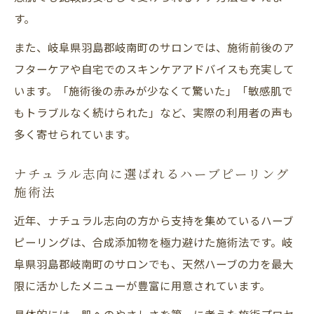
ング注意点
す。
リアルな体験談で伝える美肌への道しるべ
また、岐阜県羽島郡岐南町のサロンでは、施術前後のア
ハーブピーリング体験者が語る効果の実感
フターケアや自宅でのスキンケアアドバイスも充実して
例
います。「施術後の赤みが少なくて驚いた」「敏感肌で
実際に美肌を手に入れたハーブピーリング
もトラブルなく続けられた」など、実際の利用者の声も
の声
多く寄せられています。
ハーブピーリングで変わった肌質改善スト
ーリー
ナチュラル志向に選ばれるハーブピーリング
リアルな口コミで分かるハーブピーリング
施術法
の魅力
近年、ナチュラル志向の方から支持を集めているハーブ
ハーブピーリング成功談から学ぶポイント
ピーリングは、合成添加物を極力避けた施術法です。岐
紹介
阜県羽島郡岐南町のサロンでも、天然ハーブの力を最大
限に活かしたメニューが豊富に用意されています。
具体的には、肌へのやさしさを第一に考えた施術プロセ