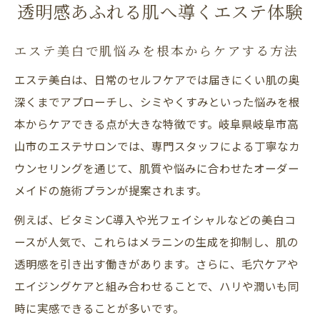
透明感あふれる肌へ導くエステ体験
高山市で叶える美白ケアの新常識
エステ美白が変える高山市の美肌事情
エステ美白で肌悩みを根本からケアする方法
高山市エステで注目の美白トレンドを紹介
エステ美白は、日常のセルフケアでは届きにくい肌の奥
最新エステ美白技術で透明感ある肌へ導く
深くまでアプローチし、シミやくすみといった悩みを根
高山市で話題のエステサロン美白施術体験
本からケアできる点が大きな特徴です。岐阜県岐阜市高
山市のエステサロンでは、専門スタッフによる丁寧なカ
エステ美白が選ばれる理由とその効果とは
ウンセリングを通じて、肌質や悩みに合わせたオーダー
エステ美白なら素肌悩みも解決へ
メイドの施術プランが提案されます。
エステ美白でシミやくすみの悩みを緩和
例えば、ビタミンC導入や光フェイシャルなどの美白コ
プロのエステ施術が肌トラブルを改善へ
ースが人気で、これらはメラニンの生成を抑制し、肌の
美白エステで実感できる肌変化のポイント
透明感を引き出す働きがあります。さらに、毛穴ケアや
素肌美をかなえるエステの活用術とは
エイジングケアと組み合わせることで、ハリや潤いも同
エステサロンのカウンセリング活用法
時に実感できることが多いです。