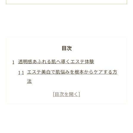
目次
透明感あふれる肌へ導くエステ体験
エステ美白で肌悩みを根本からケアする方
法
高山市エステサロンの透明感アップ体験談
日常では叶わないエステ美白施術の魅力解
説
美肌を目指す方に最適なエステ選びの秘訣
高山市のエステで得られる美白効果とは