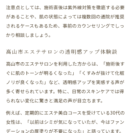
くすみやシミに悩む方へ届けたい美白術
注意点としては、施術直後は紫外線対策を徹底する必要
エステ美白でくすみやシミに徹底アプロー
があることや、肌の状態によっては複数回の通院が推奨
チ
されるケースもあるため、事前のカウンセリングでしっ
高山市エステサロンの最新美白ケア体験
かり相談しましょう。
シミ・くすみ対策におすすめのエステ施術
くすみ解消を目指す美白エステの選び方
高山市エステサロンの透明感アップ体験談
美白効果を高めるエステの施術内容とは
高山市のエステサロンを利用した方からは、「施術後す
最新エステで美肌を目指す選び方のポイント
ぐに肌のトーンが明るくなった」「くすみが抜けて化粧
ノリが良くなった」など、透明感アップを実感する声が
エステ美白で期待できる美肌効果と選び方
多く寄せられています。特に、日常のスキンケアでは得
高山市エステサロン比較で失敗しないコツ
られない変化に驚きと満足の声が目立ちます。
自分に合うエステ美白施術の見極め方
例えば、定期的にエステ美白コースを受けている30代の
エステ選びで重視すべきポイントを解説
女性は、「以前はシミが気になっていたが、今はファン
美白エステの予約前に知りたい注意点
デーションの厚塗りが不要になった」と語っています。