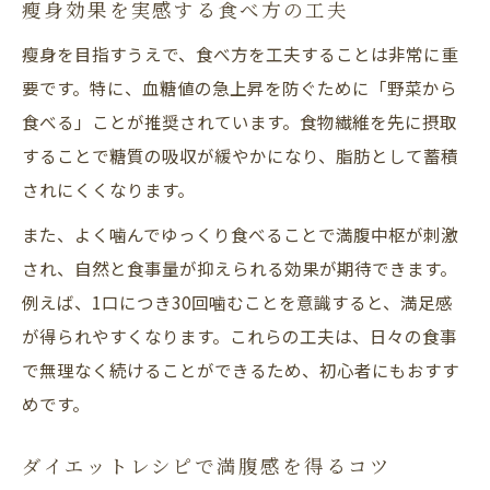
忙しい人に最適な瘦身メニューの選び方
瘦身効果を実感する食べ方の工夫
毎日続く簡単瘦身献立のアイディア集
瘦身を目指すうえで、食べ方を工夫することは非常に重
要です。特に、血糖値の急上昇を防ぐために「野菜から
1週間分ダイエットレシピの活用術
食べる」ことが推奨されています。食物繊維を先に摂取
太りにくい夕食へ導く瘦身レシピ集
することで糖質の吸収が緩やかになり、脂肪として蓄積
夕飯も満足できる瘦身レシピの基本
されにくくなります。
ダイエットレシピ夕飯に選ぶべきポイント
また、よく噛んでゆっくり食べることで満腹中枢が刺激
太りにくい夕食に最適な瘦身食材とは
され、自然と食事量が抑えられる効果が期待できます。
簡単人気の瘦身夕食レシピ実践ガイド
例えば、1口につき30回噛むことを意識すると、満足感
瘦身に繋がる夕飯の盛り付けテクニック
が得られやすくなります。これらの工夫は、日々の食事
満腹でも瘦せる1週間分ダイエットメニュー
で無理なく続けることができるため、初心者にもおすす
瘦身を叶える1週間分献立の立て方
めです。
ダイエットレシピ1週間分簡単実践術
ダイエットレシピで満腹感を得るコツ
お腹いっぱい瘦身メニューの組み立て方