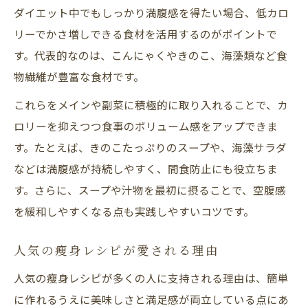
ダイエット中でもしっかり満腹感を得たい場合、低カロ
リバウンド防止に効く1週間分瘦身献立
リーでかさ増しできる食材を活用するのがポイントで
人気ダイエットレシピで続ける瘦身生活
す。代表的なのは、こんにゃくやきのこ、海藻類など食
手間いらずの人気瘦身レシピを極めるには
物繊維が豊富な食材です。
時短で作れる人気瘦身レシピの選び方
これらをメインや副菜に積極的に取り入れることで、カ
ダイエットレシピ簡単人気の理由を解説
ロリーを抑えつつ食事のボリューム感をアップできま
手間なく続く瘦身レシピのコツを伝授
す。たとえば、きのこたっぷりのスープや、海藻サラダ
瘦身レシピ人気ランキングの活用法
などは満腹感が持続しやすく、間食防止にも役立ちま
お腹いっぱい瘦身料理で満足感アップ
す。さらに、スープや汁物を最初に摂ることで、空腹感
瘦身を叶える簡単調理法とコツ
を緩和しやすくなる点も実践しやすいコツです。
瘦身レシピを簡単に調理する方法
人気の瘦身レシピが愛される理由
初心者でも安心の時短瘦身レシピ術
満腹感が続く瘦身調理の工夫ポイント
人気の瘦身レシピが多くの人に支持される理由は、簡単
に作れるうえに美味しさと満足感が両立している点にあ
ダイエットレシピ簡単調理の秘訣紹介